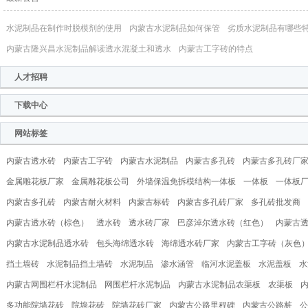
水泥制品在制作时脱模剂的使用
内蒙古水泥制品如何保管
劣质水泥制品有哪些
内蒙古隆兴昌水泥制品解读透水混凝土和透水
内蒙古工字砖的特点
人才招聘
下载中心
网站标签
内蒙古透水砖
内蒙古工字砖
内蒙古水泥制品
内蒙古多孔砖
内蒙古多孔砖厂
金属雕花板厂家
金属雕花板公司
外墙保温免拆模结构一体板
一体板
一体板
内蒙古多孔砖
内蒙古耐火材料
内蒙古标砖
内蒙古多孔砖厂家
多孔砖批发商
内蒙古透水砖（棕色）
透水砖
透水砖厂家
巴彦淖尔透水砖（红色）
内蒙古
内蒙古水泥制品透水砖
包头海绵透水砖
海绵透水砖厂家
内蒙古工字砖（灰色
挡土墙砖
水泥制品挡土墙砖
水泥制品
渗水涵管
临河水泥盖板
水泥盖板
水
内蒙古网围栏杆水泥制品
网围栏杆水泥制品
内蒙古水泥制品农渠板
农渠板
多功能院墙花砖
院墙花砖
院墙花砖厂家
内蒙古公路里程碑
内蒙古公路桩
公