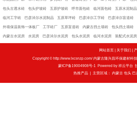
包头古透水砖
包头护坡砖
五原护坡砖
呼市面包砖
临河面包砖
五原水泥制品
临河工字砖
巴彦淖尔水泥制品
五原草坪砖
巴彦淖尔工字砖
巴彦淖尔盲道砖
外墙保温装饰一体板厂
工字砖厂
五原盲道砖
内蒙古挡土墙砖
包头挡土墙砖
内蒙古水泥房
水泥房
巴彦淖尔水泥房
包头水泥房
临河水泥房
装配式水泥房
网站首页
|
关于我们
|
Copyright © http://www.lxcsnzp.com/ 内蒙古隆兴昌环
蒙ICP备19004908号-1
Powered by
祥云平台
技
热推产品
| 主营区域：
内蒙古
包头
巴