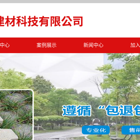
中心
案例展示
新闻中心
加
仿石砖
工程案例
公司新闻
透水砖
行业新闻
墙砖
最新公告
体板
字砖
砖
多孔砖