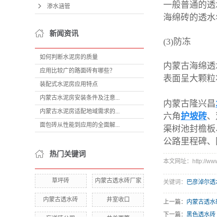
一般普通的透
渗水涵管
海绵砖的透水
新闻资讯
(3)防冻
如何判断水泥房的质量
内蒙古海绵透
应用比较广的路面砖有哪些？
表面呈大颗粒
装配式水泥房应用特点
内蒙古水泥房安装条件及注意...
内蒙古隆兴昌
内蒙古水泥房适配地域需求的...
六角
护坡砖
、
面包砖从性能到应用的全面解...
渠树池封檐板
公路里程碑、
热门关键词
本文网址：http://www.l
草坪砖
内蒙古透水砖厂家
关键词：
巴彦淖尔透
内蒙古透水砖
井室收口
上一篇：
内蒙古透水
下一篇：
黑色透水砖