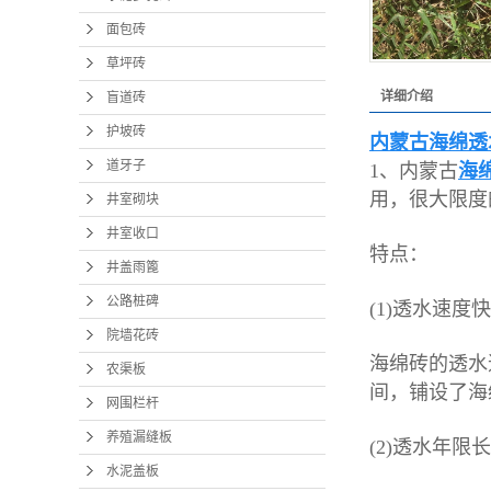
养殖
面包砖
水泥
草坪砖
详细介绍
盲道砖
渗水
护坡砖
内蒙古海绵透
道牙子
1、内蒙古
海
用，很大限度
井室砌块
井室收口
特点：
井盖雨篦
公路桩碑
(1)透水速度快
院墙花砖
海绵砖的透水
农渠板
间，铺设了海
网围栏杆
养殖漏缝板
(2)透水年限长
水泥盖板