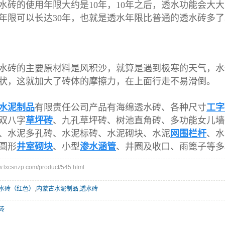
水砖的使用年限大约是10年，10年之后，透水功能会大
年限可以长达30年，也就是透水年限比普通的透水砖多了
水砖的主要原材料是风积沙，就算是遇到极寒的天气，水
状，这就加大了砖体的摩擦力，在上面行走不易滑倒。
水泥制品
有限责任公司产品有海绵透水砖、各种尺寸
工字
双八字
草坪砖
、九孔草坪砖、树池直角砖、多功能女儿墙
、水泥多孔砖、水泥标砖、水泥砌块、水泥
网围栏杆
、水
圆形
井室砌块
、小型
渗水涵管
、井圈及收口、雨篦子等多
xcsnzp.com/product/545.html
水砖（红色）
,
内蒙古水泥制品
,
透水砖
砖