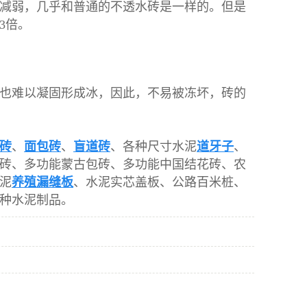
大减弱，几乎和普通的不透水砖是一样的。但是
3倍。
也难以凝固形成冰，因此，不易被冻坏，砖的
砖
、
面包砖
、
盲道砖
、各种尺寸水泥
道牙子
、
砖、多功能蒙古包砖、多功能中国结花砖、农
泥
养殖漏缝板
、水泥实芯盖板、公路百米桩、
种水泥制品。