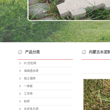
面
草
盲
护
道
井室
产品分类
内蒙古水泥
井室
PC仿石砖
井盖
海绵透水砖
公路
挡土墙砖
院墙
一体板
工字砖
农
标砖
网围
水泥多孔砖