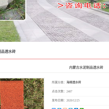
包砖
坪砖
道砖
坡砖
牙子
砌块
制品透水砖
收口
雨篦
内蒙古水泥制品透水砖
桩碑
所属分类：
海绵透水砖
花砖
点击次数：
2407
渠板
发布日期：
2020/12/25
栏杆