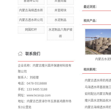
盲道砖公司
井盖雨篦
最近浏览：
内蒙古海绵透水砖
井室砌块
内蒙古透水砖公司
水泥制品
相关产品：
网围栏杆
水泥制品六角护坡
砖
联系我们
内蒙古水泥
企业名称：内蒙古隆兴昌环保建材科技有
相关新闻：
限公司
联系人：刘经理
内蒙古透水砖的用
电话：0478-5518888
乌海透水砖基层施
手机：133 9485 5188
如何配比内蒙古陶
网址：www.lxcsnzp.com
隆兴昌水泥制品祝
地址：内蒙古巴彦淖尔市五原县鸿鼎市场
东3公里处
内蒙古海绵透水砖