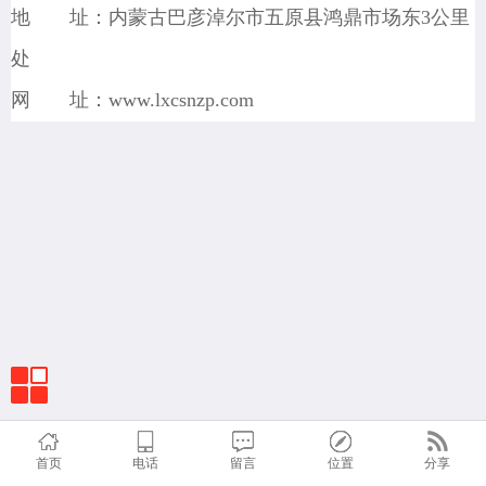
地 址：
内蒙古巴彦淖尔市五原县鸿鼎市场东3公里
处
网 址：
www.lxcsnzp.com
首页
电话
留言
位置
分享