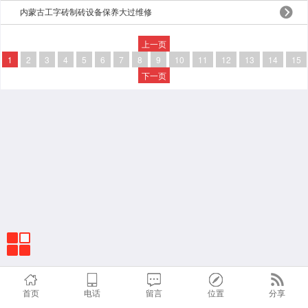
内蒙古工字砖制砖设备保养大过维修
上一页
1
2
3
4
5
6
7
8
9
10
11
12
13
14
15
下一页
首页
电话
留言
位置
分享