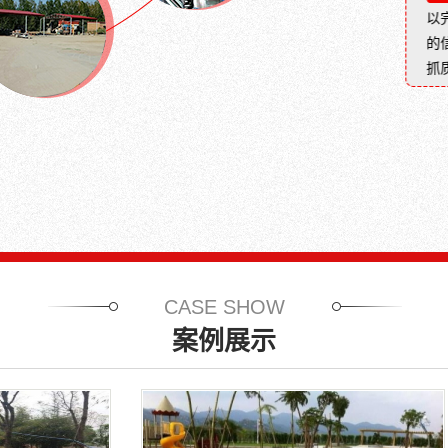
砖
砖
很
很
以
（灰
（灰
大
大
的
砂
砂
限
限
砖、
砖、
抓
度
度
粉
粉
的
的
煤
煤
缓
缓
灰
灰
解
解
砖
砖
城
城
等），
等）
市
市
俗
俗
内
内
称
称
涝
涝
砖
砖
问
问
头。
头。
题，
题，
粘
粘
CASE SHOW
土
土
砖
砖
案例展示
以
以
粘
粘
土
土
（
（