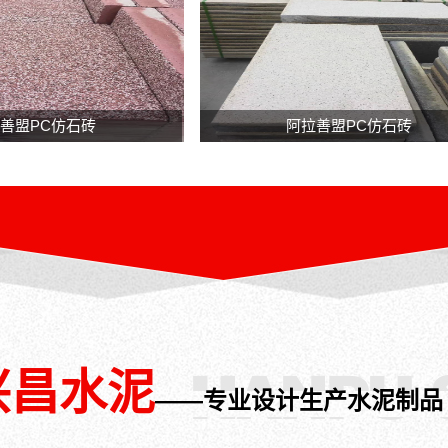
水
水
—
—
砖，
砖，
中
中
是
是
式
式
城
城
工
工
市
市
PC
PC
字
字
建
建
仿
仿
善盟PC仿石砖
阿拉善盟PC仿石砖
砖
砖
设
设
石
石
是
是
中
中
砖
砖
什
什
的
的
么
么
一
一
内
内
种
种
蒙
蒙
新
新
古
古
兴
兴
工
工
石
石
字
字
材，
材，
砖
砖
它
它
是
是
是
是
建
建
兴昌水泥
构
构
筑
筑
——专业设计生产水泥制品
建
建
用
用
海
海
的
的
绵
绵