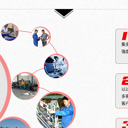
人
人
城
城
造
造
市
市
小
小
的
的
型
型
专
专
块
块
用
用
材，
材，
砖，
砖，
分
分
能
能
集
烧
烧
够
够
强
结
结
充
充
砖
砖
分
分
（主
（主
发
发
要
要
挥
挥
指
指
对
对
粘
粘
雨
雨
以
土
土
水
水
多
砖）
砖）
的
的
和
和
客
吸
吸
非
非
纳
纳
烧
烧
作
作
结
结
用，
用，