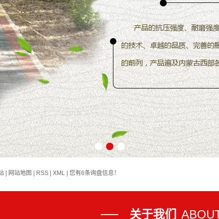
盟面包砖
盟草坪砖
盟盲道砖
盟护坡砖
盟道牙子
井室砌块
井室收口
井盖雨篦
1
2
3
公路桩碑
院墙花砖
站
|
网站地图
|
RSS
|
XML
|
您有
6
条询盘信息！
盟农渠板
网围栏杆
关于我们
ABOUT