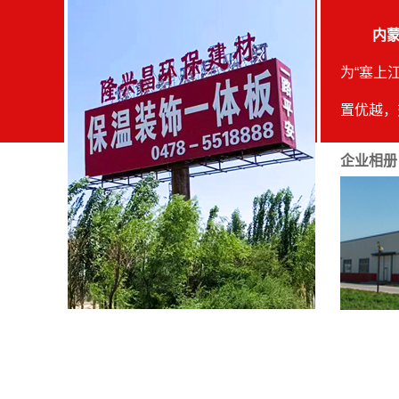
阿拉善盟
内蒙古
阿拉善盟
为“塞上
阿拉善盟
置优越，
水砖、市
企业相册
各种尺寸
儿墙砖、
殖漏缝板
内蒙古
的抗压强
制品有限