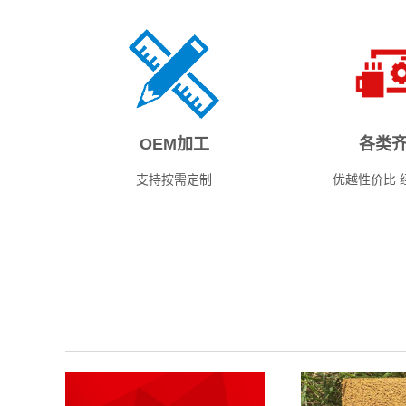
内蒙古隆
善到位的
管理，以
客户来厂
OEM加工
各类
支持按需定制
优越性价比 