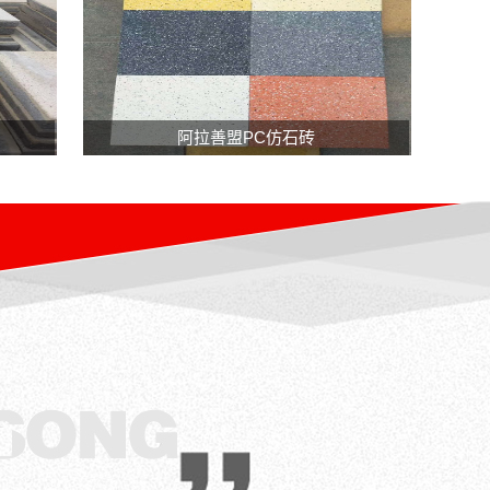
水
—
砖，
中
是
式
城
工
市
PC
字
建
仿
阿拉善盟PC仿石砖
砖
设
石
是
中
砖
什
的
么
一
内
种
蒙
新
古
兴
工
石
字
材，
砖
它
是
是
建
构
筑
建
用
海
的
绵