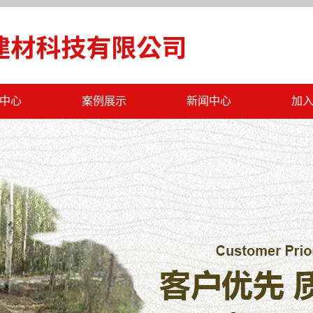
中心
案例展示
新闻中心
加
PC仿石砖
工程案例
公司新闻
海绵透水砖
行业新闻
挡土墙砖
最新公告
盟一体板
盟工字砖
盟标砖
水泥多孔砖