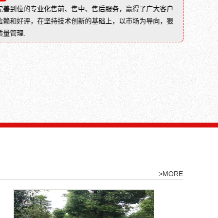
砖
很
完善到位的专业化售前、售中、售后服务，赢得了广大客户
（灰
大
信赖和好评，在坚持技术创新的基础上，以市场为导向，狠
砂
限
质量管理.
砖、
度
粉
的
煤
缓
灰
解
砖
城
，
等），
市
俗
内
称
涝
砖
问
头。
题，
粘
土
砖
以
>MORE
粘
土
（