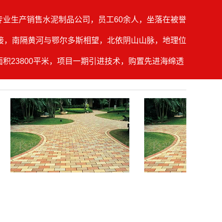
家专业生产销售水泥制品公司，员工60余人，坐落在被誉
相接，南隔黄河与鄂尔多斯相望，北依阴山山脉，地理位
面积23800平米，项目一期引进技术，购置先进海绵透
PC仿石道牙子、PC仿石外墙干挂砖、海绵透水砖、
双八字草坪砖、九孔草坪砖、树池直角砖、多功能女
孔砖、水泥标砖、水泥砌块、水泥网围栏杆、水泥养
型渗水涵管、井圈及收口、雨篦子等多种水泥制品。
的基础上集多年在水泥制品行业的智慧和经验，产品
技术、良好的品质、完善的服务，内蒙古隆兴昌水泥
部各地。