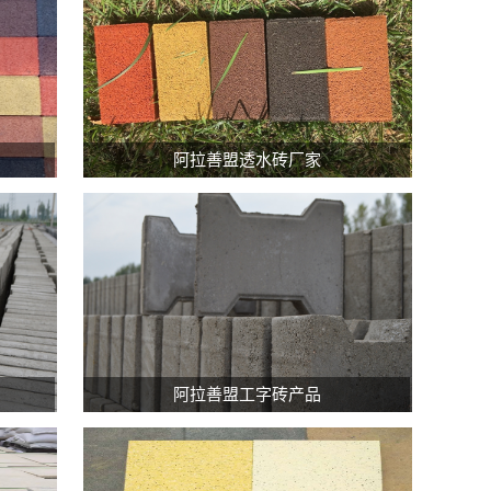
内
蒙
阿拉善盟透水砖厂家
古
海
绵
透
水
砖
1、
内
内
蒙
蒙
阿拉善盟工字砖产品
古
古
海
工
绵
字
透
砖