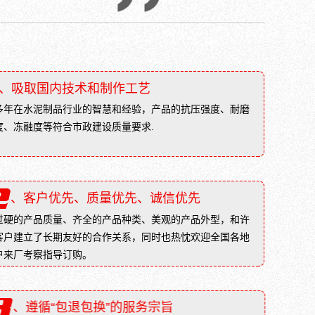
人
城
造
市
小
的
型
专
块
用
材，
、吸取国内技术和制作工艺
砖，
分
能
多年在水泥制品行业的智慧和经验，产品的抗压强度、耐磨
烧
够
度、冻融度等符合市政建设质量要求.
结
充
砖
分
（主
发
要
挥
指
、客户优先、质量优先、诚信优先
对
粘
雨
过硬的产品质量、齐全的产品种类、美观的产品外型，和许
土
水
客户建立了长期友好的合作关系，同时也热忱欢迎全国各地
砖）
的
户来厂考察指导订购。
和
吸
非
纳
烧
作
结
用，
、遵循“包退包换”的服务宗旨