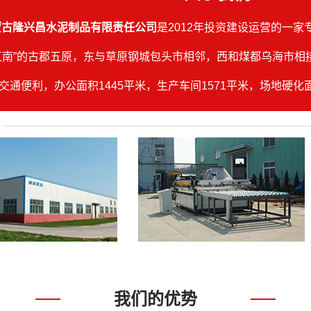
养殖漏缝板
隆兴昌水泥制品有限责任公司
是2012年投资建设运营的一
水泥盖板
江南”的古郡五原，东与草原钢城包头市相邻，西和煤都乌海市
渗水涵管
交通便利，办公面积1445平米，生产车间1571平米，场地硬化
政路面砖等水泥制品全自动生产线6条，产品有PC仿石广场砖、
工字砖、面包砖、盲道砖、各种尺寸水泥道牙子、六角护坡砖、
多功能蒙古包砖、多功能中国结花砖、农渠树池封檐板、水泥多
、水泥实芯盖板、公路百米桩、公路里程碑、圆形井室砌块、小
隆兴昌水泥制品有限责任公司在吸取国内先进技术和制作工艺
度、耐摩擦强度、冻融度等符合市政建设质量要求，凭借先进的
责任公司跻身于内蒙古水泥制品行业的前列，产品遍及内蒙古西
我们的优势