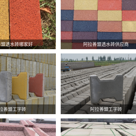
内
内
蒙
蒙
善盟透水砖哪家好
阿拉善盟透水砖供应商
古
古
海
海
绵
绵
透
透
水
水
砖
砖
1、
1、
内
内
内
内
蒙
蒙
蒙
蒙
拉善盟工字砖
阿拉善盟工字砖
古
古
古
古
海
海
工
工
绵
绵
字
字
透
透
砖
砖