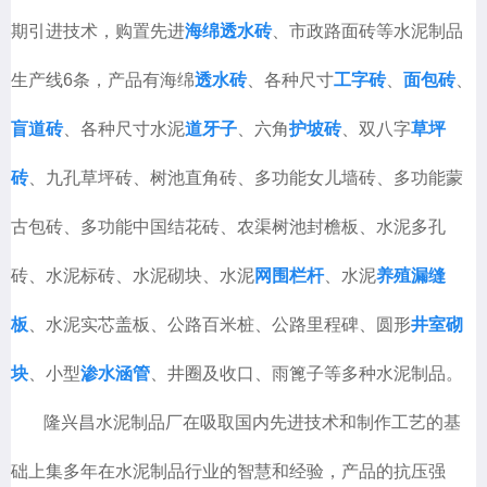
期引进技术，购置先进
海绵透水砖
、市政路面砖等水泥制品
生产线6条，产品有海绵
透水砖
、各种尺寸
工字砖
、
面包砖
、
盲道砖
、各种尺寸水泥
道牙子
、六角
护坡砖
、双八字
草坪
砖
、九孔草坪砖、树池直角砖、多功能女儿墙砖、多功能蒙
古包砖、多功能中国结花砖、农渠树池封檐板、水泥多孔
砖、水泥标砖、水泥砌块、水泥
网围栏杆
、水泥
养殖漏缝
板
、水泥实芯盖板、公路百米桩、公路里程碑、圆形
井室砌
块
、小型
渗水涵管
、井圈及收口、雨篦子等多种水泥制品。
隆兴昌水泥制品厂在吸取国内先进技术和制作工艺的基
础上集多年在水泥制品行业的智慧和经验，产品的抗压强