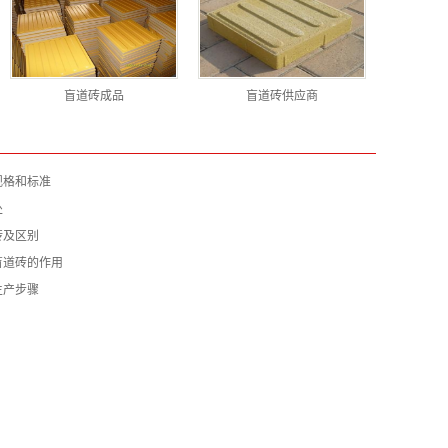
盲道砖成品
盲道砖供应商
规格和标准
处
砖及区别
盲道砖的作用
生产步骤