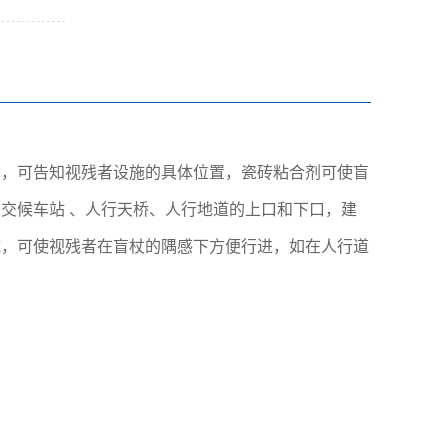
设，可告知视残者设施的具体位置，瓷砖粘合剂可使盲
交候车站 、人行天桥、人行地道的上口和下口，建
施，可使视残者在盲杖的隅感下方便行进，如在人行道