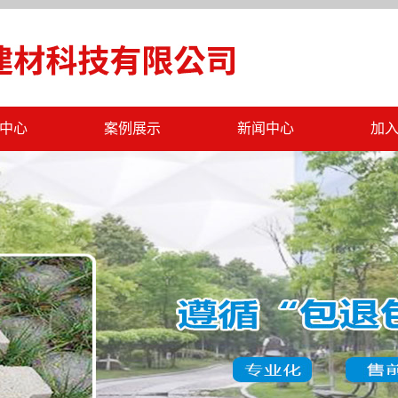
中心
案例展示
新闻中心
加
仿石砖
工程案例
公司新闻
透水砖
行业新闻
墙砖
最新公告
体板
字砖
砖
多孔砖