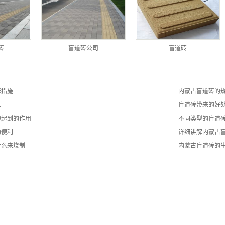
砖
盲道砖公司
盲道砖
修措施
内蒙古盲道砖的
点
盲道砖带来的好
中起到的作用
不同类型的盲道
的便利
详细讲解内蒙古
什么来烧制
内蒙古盲道砖的