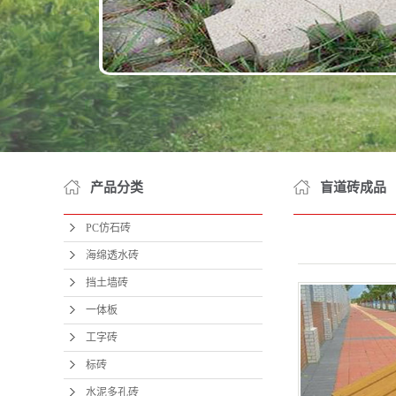
面
草
盲
护
道
井室
产品分类
盲道砖成品
井室
PC仿石砖
井盖
海绵透水砖
公路
挡土墙砖
院墙
一体板
工字砖
农
标砖
网围
水泥多孔砖