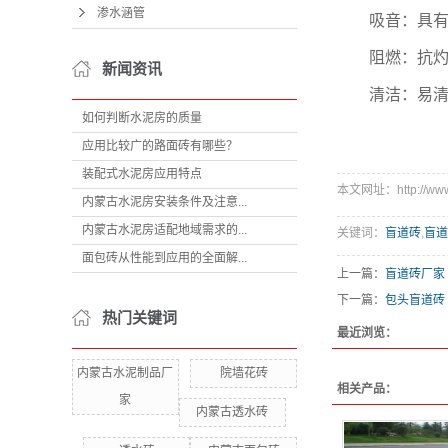
渗水涵管
吸音：具有吸
阻燃：抗灼伤
新闻资讯
清洁：易清
如何判断水泥房的质量
应用比较广的路面砖有哪些？
装配式水泥房应用特点
本文网址：http://www.l
内蒙古水泥房安装条件及注意...
内蒙古水泥房适配地域需求的...
关键词：
盲道砖
,
盲道
面包砖从性能到应用的全面解...
上一篇：
盲道砖厂家
下一篇：
包头盲道砖
热门关键词
最近浏览：
内蒙古水泥制品厂
院墙花砖
相关产品：
家
内蒙古透水砖