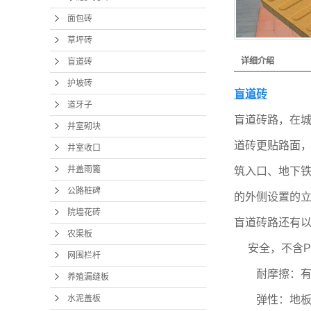
养殖
面包砖
水泥
草坪砖
详细介绍
盲道砖
渗水
护坡砖
盲道砖
道牙子
盲道砖路，在
井室砌块
道砖更贴路面，
井室收口
井盖雨篦
筑入口、地下
公路桩碑
的外侧设置的
院墙花砖
盲道砖路还有
农渠板
安全，不含P
网围栏杆
耐摩擦：有摩
养殖漏缝板
水泥盖板
弹性：地板有