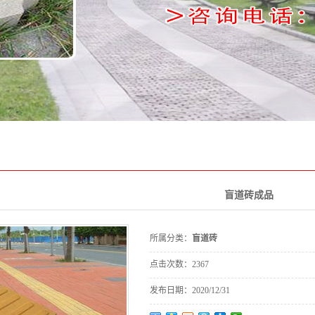
包砖
坪砖
道砖
坡砖
牙子
砌块
收口
雨篦
盲道砖成品
桩碑
所属分类：
盲道砖
花砖
点击次数：
2367
渠板
发布日期：
2020/12/31
栏杆