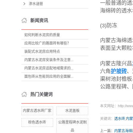
一般普通的透
渗水涵管
海绵砖的透水
新闻资讯
(3)防冻
如何判断水泥房的质量
内蒙古海绵透
应用比较广的路面砖有哪些？
表面呈大颗粒
装配式水泥房应用特点
内蒙古水泥房安装条件及注意...
内蒙古隆兴昌
内蒙古水泥房适配地域需求的...
六角
护坡砖
、
面包砖从性能到应用的全面解...
渠树池封檐板
公路里程碑、
热门关键词
本文网址：http://www.l
内蒙古透水砖厂家
水泥盖板
关键词：
透水砖
,
内蒙
棕色透水砖
公路里程碑水泥制
品
上一篇：
内蒙古海绵