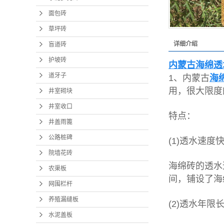
养殖
面包砖
水泥
草坪砖
详细介绍
盲道砖
渗水
护坡砖
内蒙古海绵透
道牙子
1、内蒙古
海
用，很大限度
井室砌块
井室收口
特点：
井盖雨篦
公路桩碑
(1)透水速度
院墙花砖
海绵砖的透水
农渠板
间，铺设了海
网围栏杆
养殖漏缝板
(2)透水年限
水泥盖板