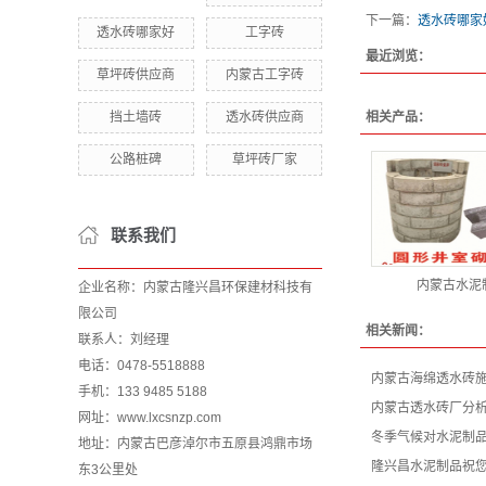
下一篇：
透水砖哪家
透水砖哪家好
工字砖
最近浏览：
草坪砖供应商
内蒙古工字砖
挡土墙砖
透水砖供应商
相关产品：
公路桩碑
草坪砖厂家
联系我们
内蒙古水泥
企业名称：内蒙古隆兴昌环保建材科技有
限公司
相关新闻：
联系人：刘经理
电话：0478-5518888
内蒙古海绵透水砖
手机：133 9485 5188
内蒙古透水砖厂分
网址：www.lxcsnzp.com
冬季气候对水泥制
地址：内蒙古巴彦淖尔市五原县鸿鼎市场
隆兴昌水泥制品祝
东3公里处