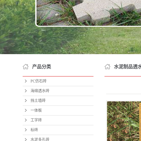
面
草
盲
护
道
井室
产品分类
水泥制品透
井室
PC仿石砖
井盖
海绵透水砖
公路
挡土墙砖
院墙
一体板
工字砖
农
标砖
网围
水泥多孔砖