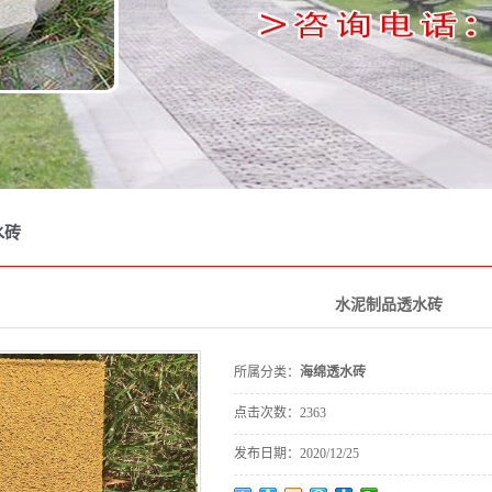
包砖
坪砖
道砖
坡砖
牙子
砌块
水砖
收口
雨篦
水泥制品透水砖
桩碑
所属分类：
海绵透水砖
花砖
点击次数：
2363
渠板
发布日期：
2020/12/25
栏杆