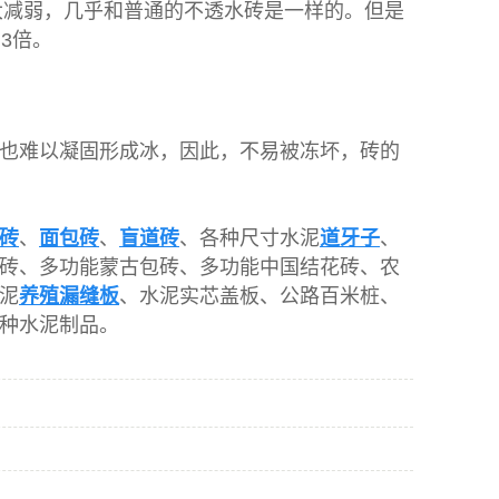
大减弱，几乎和普通的不透水砖是一样的。但是
3倍。
也难以凝固形成冰，因此，不易被冻坏，砖的
砖
、
面包砖
、
盲道砖
、各种尺寸水泥
道牙子
、
砖、多功能蒙古包砖、多功能中国结花砖、农
泥
养殖漏缝板
、水泥实芯盖板、公路百米桩、
种水泥制品。