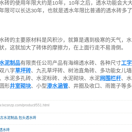
水砖的使用年限大约是10年，10年之后，透水功能会大
年限可以长达30年，也就是透水年限比普通的透水砖多了
水砖的主要原材料是风积沙，就算是遇到极寒的天气，水
状，这就加大了砖体的摩擦力，在上面行走不易滑倒。
水泥制品
有限责任公司产品有海绵透水砖、各种尺寸
工字
双八字
草坪砖
、九孔草坪砖、树池直角砖、多功能女儿墙
、水泥多孔砖、水泥标砖、水泥砌块、水泥
网围栏杆
、水
圆形
井室砌块
、小型
渗水涵管
、井圈及收口、雨篦子等多
xcsnzp.com/product/551.html
古水泥制品
,
包头透水砖
透水砖