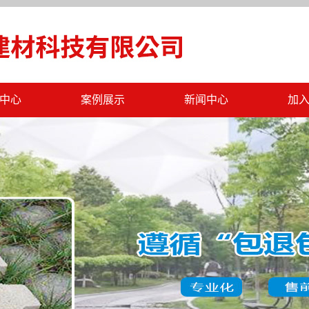
中心
案例展示
新闻中心
加
仿石砖
工程案例
公司新闻
透水砖
行业新闻
墙砖
最新公告
体板
字砖
砖
多孔砖