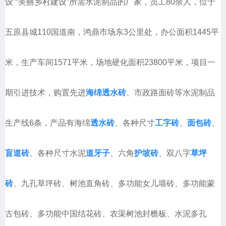
设”“美丽乡村建设”所需水泥制品的厂家，员工80余人，位于
五原县城110国道南，鸿鼎市场东3公里处，办公面积1445平
米，生产车间1571平米，场地硬化面积23800平米，项目一
期引进技术，购置先进
海绵透水砖
、市政路面砖等水泥制品
生产线6条，产品有海绵
透水砖
、各种尺寸
工字砖
、
面包砖
、
盲道砖
、各种尺寸水泥
道牙子
、六角
护坡砖
、双八字
草坪
砖
、九孔草坪砖、树池直角砖、多功能女儿墙砖、多功能蒙
古包砖、多功能中国结花砖、农渠树池封檐板、水泥多孔