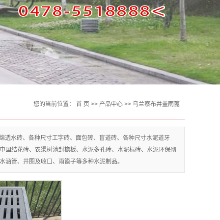
您的当前位置：
首 页
>>
产品中心
>>
乌兰察布井盖雨篦
海绵透水砖、各种尺寸工字砖、面包砖、盲道砖、各种尺寸水泥道牙
中国结花砖、农渠树池封檐板、水泥多孔砖、水泥标砖、水泥环保砌
水涵管、井圈及收口、雨篦子等多种水泥制品。