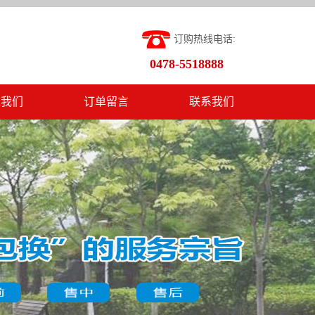
订购热线电话:
0478-5518888
入我们
订单留言
联系我们