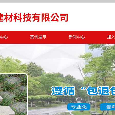
中心
案例展示
新闻中心
加
C仿石砖
工程案例
公司新闻
绵透水砖
行业新闻
土墙砖
最新公告
一体板
工字砖
标砖
泥多孔砖