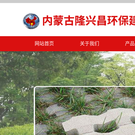
网站首页
关于我们
产品
公司简介
通辽P
公司文化
通辽海
公司资质
通辽挡
公司规章
通辽
联系我们
通辽
通辽
通辽水