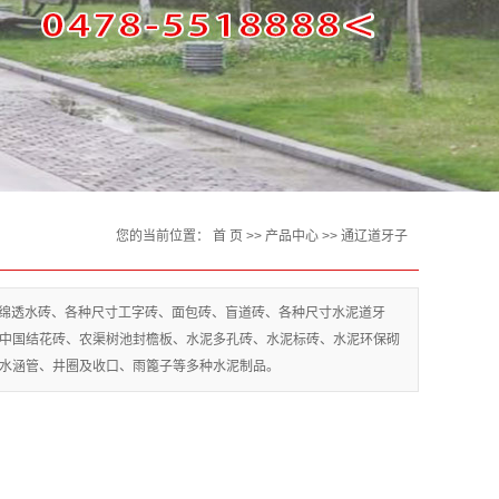
您的当前位置：
首 页
>>
产品中心
>>
通辽道牙子
海绵透水砖、各种尺寸工字砖、面包砖、盲道砖、各种尺寸水泥道牙
中国结花砖、农渠树池封檐板、水泥多孔砖、水泥标砖、水泥环保砌
水涵管、井圈及收口、雨篦子等多种水泥制品。