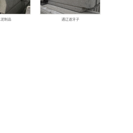
殖漏缝板
泥盖板
水泥制品
通辽道牙子
水涵管