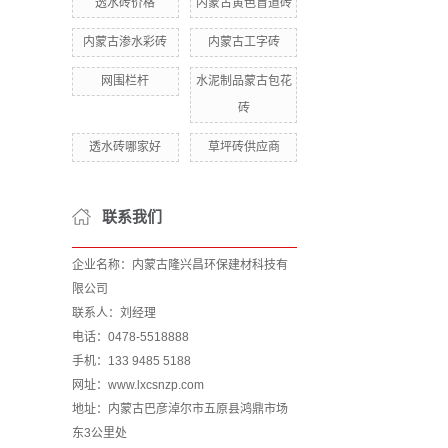
透水砖价格
内蒙古黄色盲道砖
内蒙古渗水彩砖
内蒙古工字砖
网围栏杆
水泥制品蒙古包花
砖
透水砖哪家好
草坪砖供应商
联系我们
企业名称：内蒙古隆兴昌环保建材科技有
限公司
联系人：刘经理
电话：0478-5518888
手机：133 9485 5188
网址：www.lxcsnzp.com
地址：内蒙古巴彦淖尔市五原县鸿鼎市场
东3公里处