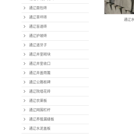
通辽养
通辽面包砖
通辽水
通辽草坪砖
通辽
通辽盲道砖
通辽渗
通辽护坡砖
通辽道牙子
通辽井室砌块
通辽井室收口
通辽井盖雨篦
通辽公路桩碑
通辽院墙花砖
通辽农渠板
通辽网围栏杆
通辽养殖漏缝板
通辽水泥盖板