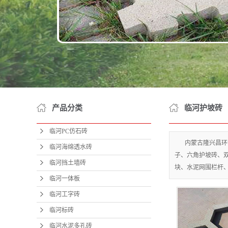
临河
临河
临河
临河
临河
临河井
产品分类
临河护坡砖
临河井
临河PC仿石砖
临河井
内蒙古隆兴昌环
临河海绵透水砖
子、六角护坡砖、
临河公
临河挡土墙砖
块、水泥网围栏杆
临河院
临河一体板
临河工字砖
临河
临河标砖
临河网
临河水泥多孔砖