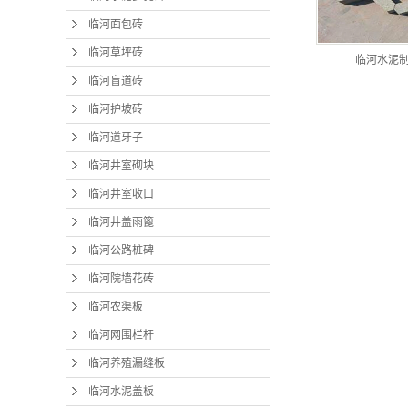
临河养
临河面包砖
临河水
临河草坪砖
临河水泥
临河盲道砖
临河渗
临河护坡砖
临河道牙子
临河井室砌块
临河井室收口
临河井盖雨篦
临河公路桩碑
临河院墙花砖
临河农渠板
临河网围栏杆
临河养殖漏缝板
临河水泥盖板