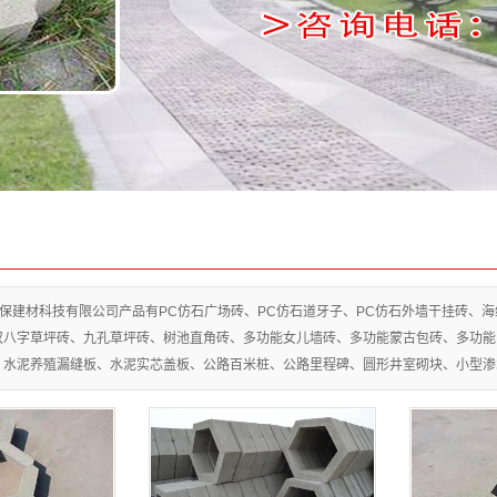
面包砖
草坪砖
盲道砖
护坡砖
道牙子
室砌块
室收口
盖雨篦
保建材科技有限公司产品有PC仿石广场砖、PC仿石道牙子、PC仿石外墙干挂砖、
双八字草坪砖、九孔草坪砖、树池直角砖、多功能女儿墙砖、多功能蒙古包砖、多功能
路桩碑
、水泥养殖漏缝板、水泥实芯盖板、公路百米桩、公路里程碑、圆形井室砌块、小型渗
墙花砖
农渠板
围栏杆