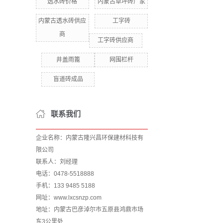
透水砖价格
内蒙古草坪砖厂家
内蒙古透水砖供应
工字砖
商
工字砖供应商
井盖雨篦
网围栏杆
盲道砖成品
联系我们
企业名称：内蒙古隆兴昌环保建材科技有
限公司
联系人：刘经理
电话：0478-5518888
手机：133 9485 5188
网址：www.lxcsnzp.com
地址：内蒙古巴彦淖尔市五原县鸿鼎市场
东3公里处