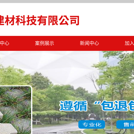
中心
案例展示
新闻中心
加
C仿石砖
工程案例
公司新闻
绵透水砖
行业新闻
土墙砖
最新公告
一体板
工字砖
标砖
泥多孔砖