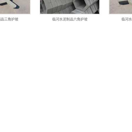
殖漏缝板
泥盖板
制品三角护坡
临河水泥制品六角护坡
临河水
水涵管