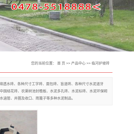
您的当前位置：
首 页
>>
产品中心
>>
临河护坡砖
海绵透水砖、各种尺寸工字砖、面包砖、盲道砖、各种尺寸水泥道牙
中国结花砖、农渠树池封檐板、水泥多孔砖、水泥标砖、水泥环保砌
水涵管、井圈及收口、雨篦子等多种水泥制品。